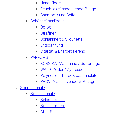
Handpflege
Feuchtigkeitsspendende Pflege
Shampoo und Seife
Schönheitsanliegen
Detox
Straffheit
Schlankheit & Silouhette
Entspannung
Vitalität & Energetisierend
PARFUMS
KORSIKA: Mandarine / Suborange
WALD: Zeder / Zypresse
Polynesien: Tiaré- & Jasminblüte
PROVENCE: Lavendel & Petitgrain
Sonnenschutz
Sonnenschutz
Selbstbräuner
Sonnencreme
After Sun