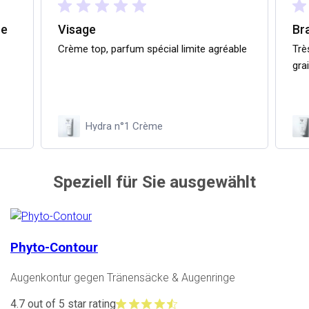
ce
Visage
Br
Crème top, parfum spécial limite agréable
Trè
gra
Hydra n°1 Crème
Speziell für Sie ausgewählt
Phyto-Contour
Augenkontur gegen Tränensäcke & Augenringe
4.7 out of 5 star rating