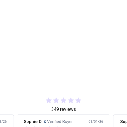
349 reviews
Sophie D.
Verified Buyer
Sop
1/26
01/01/26